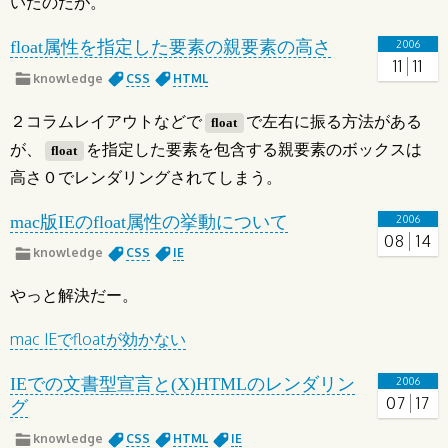
いたのだが。
float属性を指定した要素の親要素の高さ
2006
11
11
knowledge
CSS
HTML
２コラムレイアウトなどで
で左右に振る方法がある
float
が、
を指定した要素を包含する親要素のボックスは
float
高さ０でレンダリングされてしまう。
mac版IEのfloat属性の挙動について
2006
08
14
knowledge
CSS
IE
やっと解決だー。
mac IEでfloatが効かない
IEでの文書型宣言と(X)HTMLのレンダリン
2006
07
17
グ
knowledge
CSS
HTML
IE