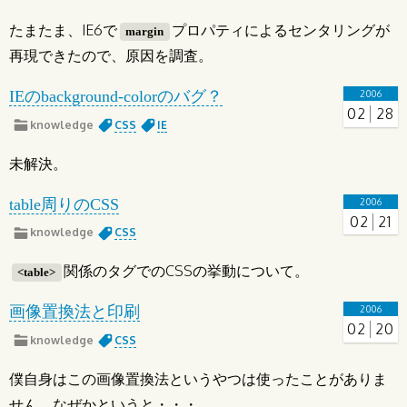
たまたま、IE6で
プロパティによるセンタリングが
margin
再現できたので、原因を調査。
IEのbackground-colorのバグ？
2006
02
28
knowledge
CSS
IE
未解決。
table周りのCSS
2006
02
21
knowledge
CSS
関係のタグでのCSSの挙動について。
<table>
画像置換法と印刷
2006
02
20
knowledge
CSS
僕自身はこの画像置換法というやつは使ったことがありま
せん。なぜかというと・・・