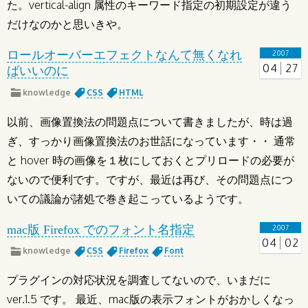
た。vertical-align 属性のキーワード指定の初期設定が違う
だけなのかと思いきや。
ロールオーバーエフェクトなんて無くなれ
2007
04
27
ばいいのに
knowledge
CSS
HTML
以前、画像置換法の問題点について書きましたが、時は過
ぎ、すっかり画像置換法のお世話になっています・・ 通常
と hover 時の画像を１枚にしておくとプリロードの必要が
ないので便利です。ですが、最近は再び、その問題点につ
いての議論が諸処で巻き起こっているようです。
mac版 Firefox でのフォント名指定
2007
04
02
knowledge
CSS
Firefox
Font
プラグインの対応状況を調査してないので、いまだに
ver.1.5 です。 最近、mac版の表示フォントがおかしくなっ