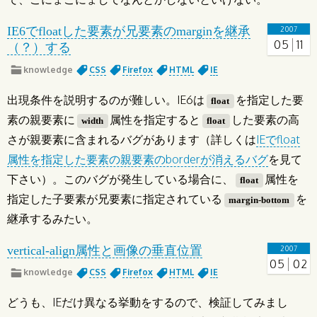
IE6でfloatした要素が兄要素のmarginを継承
2007
05
11
（？）する
knowledge
CSS
Firefox
HTML
IE
出現条件を説明するのが難しい。IE6は
を指定した要
float
素の親要素に
属性を指定すると
した要素の高
width
float
さが親要素に含まれるバグがあります（詳しくは
IEでfloat
属性を指定した要素の親要素のborderが消えるバグ
を見て
下さい）。このバグが発生している場合に、
属性を
float
指定した子要素が兄要素に指定されている
を
margin-bottom
継承するみたい。
vertical-align属性と画像の垂直位置
2007
05
02
knowledge
CSS
Firefox
HTML
IE
どうも、IEだけ異なる挙動をするので、検証してみまし