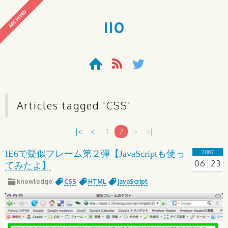
ARCHIVED
110
Articles tagged '
CSS
'
|<
<
1
2
>
>|
IE6で疑似フレーム第２弾【JavaScriptも使っ
2007
06
23
てみたよ】
knowledge
CSS
HTML
JavaScript