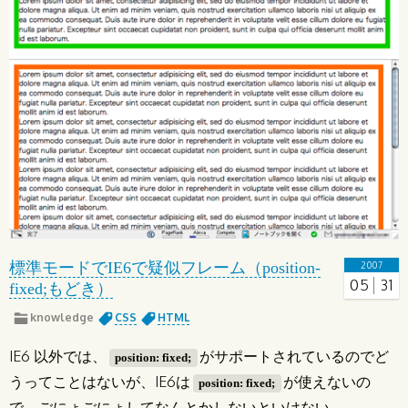
標準モードでIE6で疑似フレーム（position-
2007
05
31
fixed;もどき）
knowledge
CSS
HTML
IE6 以外では、
がサポートされているのでど
position: fixed;
うってことはないが、IE6は
が使えないの
position: fixed;
で、ごにょごにょしてなんとかしないといけない。