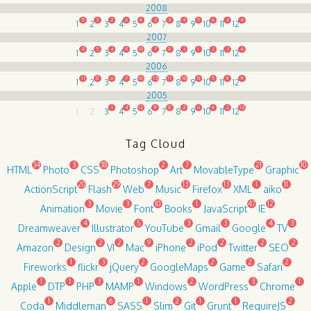
2008
5
3
2
6
4
2
3
4
5
6
2
4
1
2
3
4
5
6
7
8
9
10
11
12
2007
8
5
4
8
10
7
8
3
1
2
3
4
1
2
3
4
5
6
7
8
9
10
11
12
2006
11
8
6
7
10
15
11
10
8
5
9
9
1
2
3
4
5
6
7
8
9
10
11
12
2005
1
4
12
9
8
2
6
4
2
12
1
2
3
4
5
6
7
8
9
10
11
12
Tag Cloud
34
3
38
2
7
21
10
HTML
Photo
CSS
Photoshop
Art
MovableType
Graphic
20
29
7
13
13
1
11
ActionScript
Flash
Web
Music
Firefox
XML
aiko
3
3
10
1
47
12
Animation
Movie
Font
Books
JavaScript
IE
4
5
3
3
4
3
Dreamweaver
Illustrator
YouTube
Gmail
Google
TV
2
2
2
9
2
2
2
2
Amazon
Design
VI
Mac
iPhone
iPod
Twitter
SEO
1
3
2
2
2
2
Fireworks
flickr
jQuery
GoogleMaps
Game
Safari
1
1
3
1
2
3
1
Apple
DTP
PHP
MAMP
Windows
WordPress
Chrome
1
6
1
2
1
1
2
Coda
Middleman
SASS
Slim
Git
Grunt
RequireJS