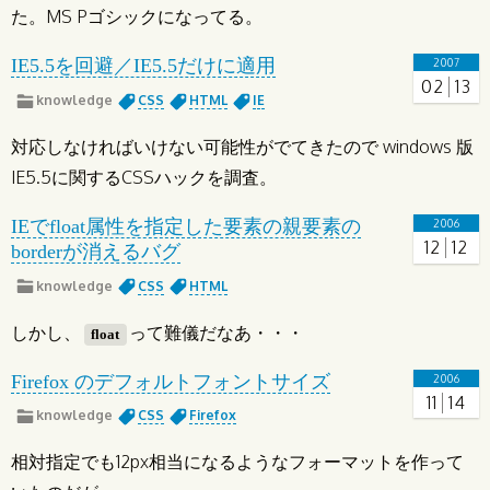
た。MS Pゴシックになってる。
IE5.5を回避／IE5.5だけに適用
2007
02
13
knowledge
CSS
HTML
IE
対応しなければいけない可能性がでてきたので windows 版
IE5.5に関するCSSハックを調査。
IEでfloat属性を指定した要素の親要素の
2006
12
12
borderが消えるバグ
knowledge
CSS
HTML
しかし、
って難儀だなあ・・・
float
Firefox のデフォルトフォントサイズ
2006
11
14
knowledge
CSS
Firefox
相対指定でも12px相当になるようなフォーマットを作って