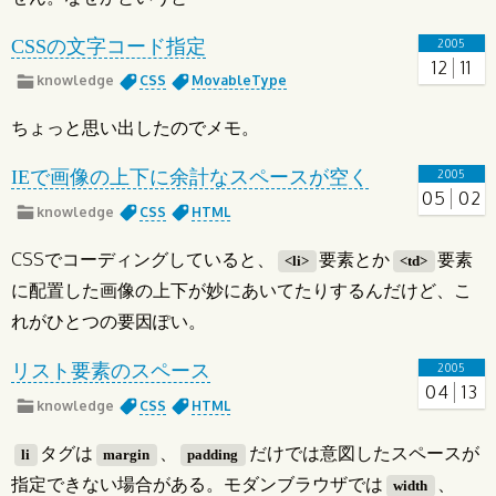
CSSの文字コード指定
2005
12
11
knowledge
CSS
MovableType
ちょっと思い出したのでメモ。
IEで画像の上下に余計なスペースが空く
2005
05
02
knowledge
CSS
HTML
CSSでコーディングしていると、
要素とか
要素
<li>
<td>
に配置した画像の上下が妙にあいてたりするんだけど、こ
れがひとつの要因ぽい。
リスト要素のスペース
2005
04
13
knowledge
CSS
HTML
タグは
、
だけでは意図したスペースが
li
margin
padding
指定できない場合がある。モダンブラウザでは
、
width