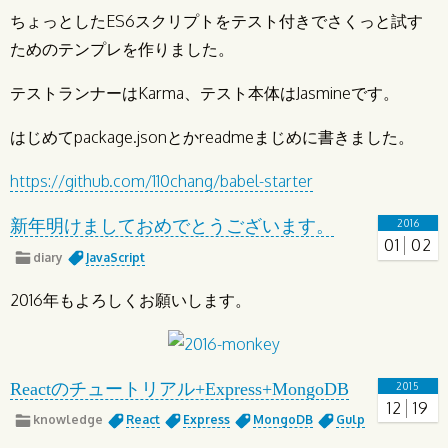
ちょっとしたES6スクリプトをテスト付きでさくっと試す
ためのテンプレを作りました。
テストランナーはKarma、テスト本体はJasmineです。
はじめてpackage.jsonとかreadmeまじめに書きました。
https://github.com/110chang/babel-starter
新年明けましておめでとうございます。
2016
01
02
diary
JavaScript
2016年もよろしくお願いします。
Reactのチュートリアル+Express+MongoDB
2015
12
19
knowledge
React
Express
MongoDB
Gulp