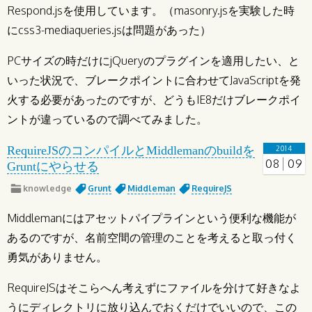
Respond.jsを使用しています。（masonry.jsを実験した時
にcss3-mediaqueries.jsは問題があった）
PCサイズの時だけにjQueryのプラグインを適用したい、と
いった状況で、ブレークポイントに合わせてJavaScriptを発
火する必要があったのですが、どうもIE8だけブレークポイ
ントが違っているので調べてみました。
RequireJSのコンパイルとMiddlemanのbuildを
2014
08
09
Gruntにやらせる
knowledge
Grunt
Middleman
RequireJS
Middlemanにはアセットパイプラインという便利な機能が
あるのですが、名前空間の管理のことを考えると取っ付く
勇気がありません。
RequireJSはそこらへん考えずにファイルを分けて好きなよ
うにディレクトリに放り込んでおくだけでいいので、この