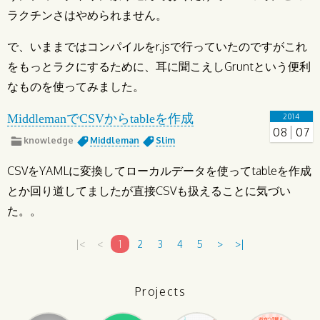
ラクチンさはやめられません。
で、いままではコンパイルをr.jsで行っていたのですがこれ
をもっとラクにするために、耳に聞こえしGruntという便利
なものを使ってみました。
MiddlemanでCSVからtableを作成
2014
08
07
knowledge
Middleman
Slim
CSVをYAMLに変換してローカルデータを使ってtableを作成
とか回り道してましたが直接CSVも扱えることに気づい
た。。
|<
<
1
2
3
4
5
>
>|
Projects