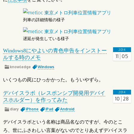
列車の詳細情報の様子
遅延が発生している様子
Windows8にやよいの青色申告をインストー
2014
11
05
ルする時のメモ
knowledge
Windows
いくつもの罠にひっかかった。もういやずら。
デバイスラボ（レスポンシブ開発用デバイ
2014
10
28
スホルダー）を作ってみた
diary
iPhone
iPad
Android
デバイスラボという名称は商品名なのですが、今のとこ
ろ、世にふさわしい言葉がないのでとりあえずデバイスラ