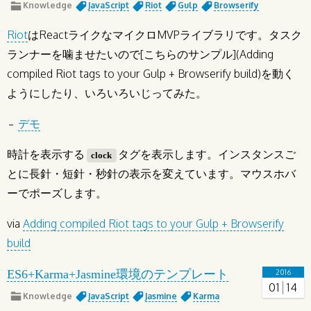
Knowledge
JavaScript
Riot
Gulp
Browserify
Riot
はReactライクなマイクロMVPライブラリです。タスク
ランナーを噛ませたいので[こちらのサンプル](Adding
compiled Riot tags to your Gulp + Browserify build)を動く
ようにしたり、いろいろいじってみた。
デモ
時計を表示する
タグを表示します。インスタンスご
clock
とに長針・短針・秒針の表示を変えています。マウスホバ
ーでポーズします。
via
Adding compiled Riot tags to your Gulp + Browserify
build
ES6+Karma+Jasmine環境のテンプレート
2016
01
14
Knowledge
JavaScript
Jasmine
Karma