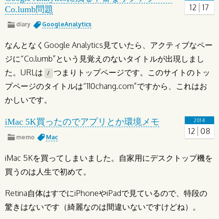
12
17
Co.lumb問題
diary
GoogleAnalytics
なんとなくGoogle Analytics見ていたら、アクティブなペー
ジに“Co.lumb”という見覚えのないタイトルが出現しまし
た。URLは
つまりトップページです。このサイトのトッ
/
プページのタイトルは“110chang.com”ですから、これはお
かしいです。
iMac 5K買ったのでアプリとか環境メモ
2014
12
08
memo
Mac
iMac 5Kを買ってしまいました。自家用にデスクトップ機を
買うのは人生で初めて。
Retina自体はすでにiPhoneやiPadで見ているので、特段の
驚きはないです（綺麗なのは間違いないですけどね）。