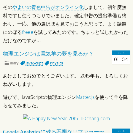
その
やよいの青色申告がオンライン化
しまして、初年度無
料ですし使うつもりでいました。確定申告の提出準備も終
わり、一応、他の選択肢も見ておこうと思って、よく話題
にのぼる
freee
を試してみたのです。ちょっと試したかった
だけなのですが…
物理エンジンは電気羊の夢を見るか？
2015
01
04
diary
JavaScript
Physics
あけましておめでとうございます。 2015年も、よろしくお
ねがいします。
遊びで、JavaScriptの物理エンジン
Matter.js
を使って羊を降
らせてみました。
Google Analyticsに残る不審なリファラー〜
2014