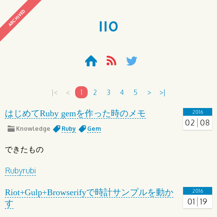
ARCHIVED
110
|<
<
1
2
3
4
5
>
>|
はじめてRuby gemを作った時のメモ
2016
02
08
Knowledge
Ruby
Gem
できたもの
Rubyrubi
Riot+Gulp+Browserifyで時計サンプルを動か
2016
01
19
す