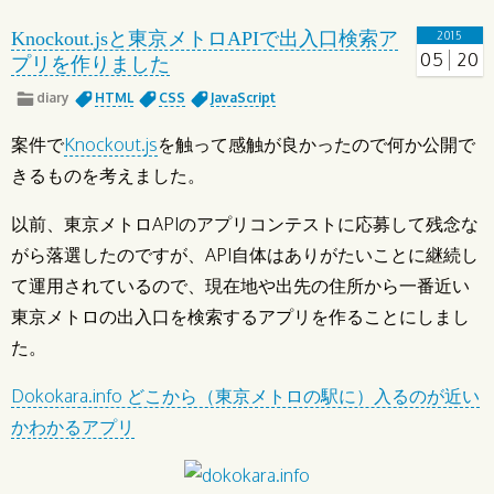
Knockout.jsと東京メトロAPIで出入口検索ア
2015
05
20
プリを作りました
diary
HTML
CSS
JavaScript
案件で
Knockout.js
を触って感触が良かったので何か公開で
きるものを考えました。
以前、東京メトロAPIのアプリコンテストに応募して残念な
がら落選したのですが、API自体はありがたいことに継続し
て運用されているので、現在地や出先の住所から一番近い
東京メトロの出入口を検索するアプリを作ることにしまし
た。
Dokokara.info どこから（東京メトロの駅に）入るのが近い
かわかるアプリ