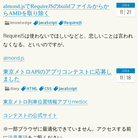
almond.jsでRequireJSのbuildファイルからか
2014
11
21
らAMDを取り除く
knowledge
JavaScript
RequireJS
RequireJSは使わないでほしいなどと、悲しいことは言われ
なくなる。といいのですが。
almond.js
東京メトロAPIのアプリコンテストに応募し
2014
11
18
ました
diary
HTML
CSS
JavaScript
東京メトロ列車位置情報アプリmetloc
コンテストの公式サイト
※一部ブラウザに最適化できていません。アクセスする前
に
注意事項
をご覧ください。