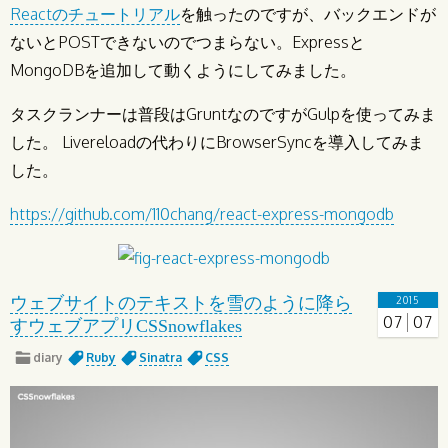
Reactのチュートリアル
を触ったのですが、バックエンドが
ないとPOSTできないのでつまらない。Expressと
MongoDBを追加して動くようにしてみました。
タスクランナーは普段はGruntなのですがGulpを使ってみま
した。 Livereloadの代わりにBrowserSyncを導入してみま
した。
https://github.com/110chang/react-express-mongodb
ウェブサイトのテキストを雪のように降ら
2015
07
07
すウェブアプリCSSnowflakes
diary
Ruby
Sinatra
CSS