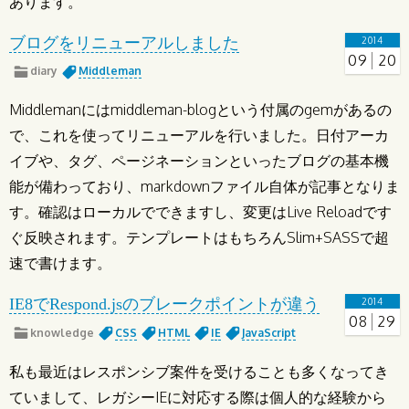
あります。
ブログをリニューアルしました
2014
09
20
diary
Middleman
Middlemanにはmiddleman-blogという付属のgemがあるの
で、これを使ってリニューアルを行いました。日付アーカ
イブや、タグ、ページネーションといったブログの基本機
能が備わっており、markdownファイル自体が記事となりま
す。確認はローカルでできますし、変更はLive Reloadです
ぐ反映されます。テンプレートはもちろんSlim+SASSで超
速で書けます。
IE8でRespond.jsのブレークポイントが違う
2014
08
29
knowledge
CSS
HTML
IE
JavaScript
私も最近はレスポンシブ案件を受けることも多くなってき
ていまして、レガシーIEに対応する際は個人的な経験から