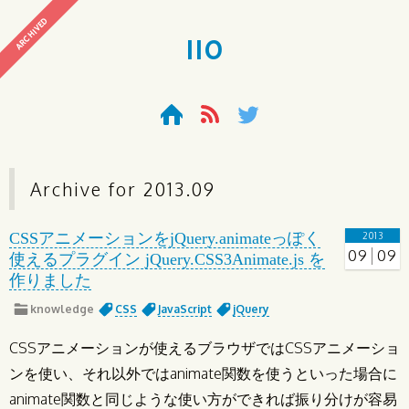
ARCHIVED
110
Archive for
2013
.
09
CSSアニメーションをjQuery.animateっぽく
2013
09
09
使えるプラグイン jQuery.CSS3Animate.js を
作りました
knowledge
CSS
JavaScript
jQuery
CSSアニメーションが使えるブラウザではCSSアニメーショ
ンを使い、それ以外ではanimate関数を使うといった場合に
animate関数と同じような使い方ができれば振り分けが容易