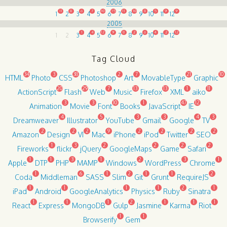
2006
11
8
6
7
10
15
11
10
8
5
9
9
1
2
3
4
5
6
7
8
9
10
11
12
2005
1
4
12
9
8
2
6
4
2
12
1
2
3
4
5
6
7
8
9
10
11
12
Tag Cloud
34
3
38
2
7
21
10
HTML
Photo
CSS
Photoshop
Art
MovableType
Graphic
20
29
7
13
13
1
11
ActionScript
Flash
Web
Music
Firefox
XML
aiko
3
3
10
1
47
12
Animation
Movie
Font
Books
JavaScript
IE
4
5
3
3
4
3
Dreamweaver
Illustrator
YouTube
Gmail
Google
TV
2
2
2
9
2
2
2
2
Amazon
Design
VI
Mac
iPhone
iPod
Twitter
SEO
1
3
2
2
2
2
Fireworks
flickr
jQuery
GoogleMaps
Game
Safari
1
1
3
1
2
3
1
Apple
DTP
PHP
MAMP
Windows
WordPress
Chrome
1
6
1
2
1
1
2
Coda
Middleman
SASS
Slim
Git
Grunt
RequireJS
1
1
1
1
2
1
iPad
Android
GoogleAnalytics
Physics
Ruby
Sinatra
1
1
1
2
1
1
1
React
Express
MongoDB
Gulp
Jasmine
Karma
Riot
1
1
Browserify
Gem