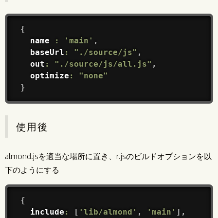
{
  name 
:
'main'
,
  baseUrl
:
"./source/js"
,
  out
:
"./source/js/all.js"
,
  optimize
:
"none"
}
使用後
almond.jsを適当な場所に置き、r.jsのビルドオプションを以
下のようにする
{
  include
:
[
'lib/almond'
,
'main'
]
,