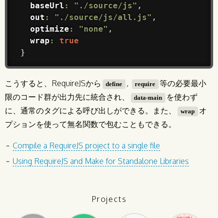
  baseUrl
:
"./source/js"
,
  out
:
"./source/js/all.js"
,
  optimize
:
"none"
,
  wrap
:
true
}
こうすると、RequireJSから
,
等の必要最小
define
require
限のコード群が出力先に統合され、
を使わず
data-main
に、通常のタグによる呼び出しができる。また、
オ
wrap
プションを使って無名関数で包むこともできる。
Compile a RequireJS project to a single file
Using RequireJS and Make for Standalone Libraries
Projects