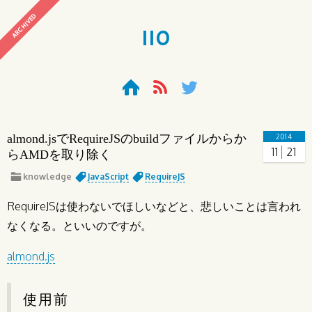
ARCHIVED
110
almond.jsでRequireJSのbuildファイルからか
2014
11
21
らAMDを取り除く
knowledge
JavaScript
RequireJS
RequireJSは使わないでほしいなどと、悲しいことは言われ
なくなる。といいのですが。
almond.js
使用前