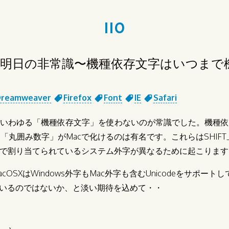
110
明日の非常識〜機種依存文字はいつまで
reamweaver
Firefox
Font
IE
Safari
はいわゆる「機種依存文字」を使わないのが常識でした。機種
した「丸囲み数字」がMacで化けるのは有名です。これらはSHIFT_
Macで割り当てられているシステム外字が異なるために起こりま
OSXはWindows外字もMac外字も含むUnicodeをサポー
いるのではないか、と淡い期待を込めて・・