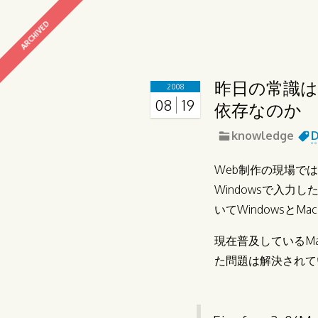
ARCHIVED
昨日の常識は
2008
08
19
依存なのか
knowledge
D
Web制作の現場で
Windowsで入力
いてWindowsと
現在普及しているMac
た問題は解決されて