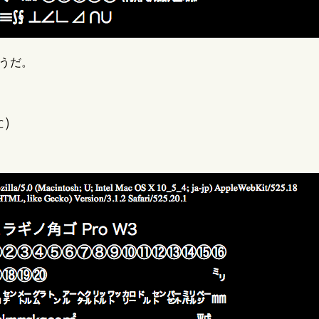
うだ。
c)