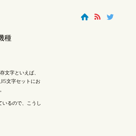
HOME
FEED
Twitter
機種
依存文字といえば、
JIS文字セットにお
す。
トしているので、こうし