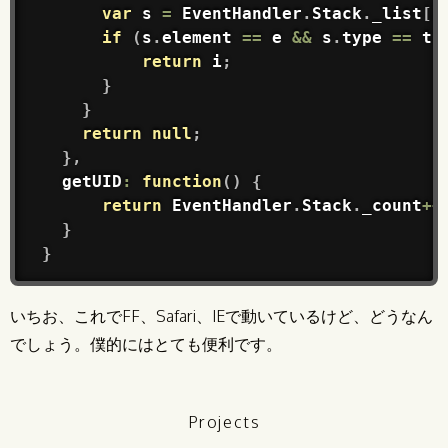
var
 s 
=
EventHandler
.
Stack
.
_list
[
i
if
(
s
.
element
==
 e 
&&
 s
.
type
==
 t 
return
 i
;
}
}
return
null
;
}
,
getUID
:
function
(
)
{
return
EventHandler
.
Stack
.
_count
++
}
}
いちお、これでFF、Safari、IEで動いているけど、どうなん
でしょう。僕的にはとても便利です。
Projects