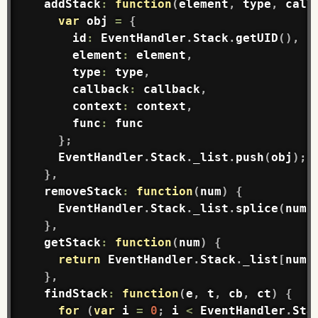
addStack
:
function
(
element
,
 type
,
 call
var
 obj 
=
{
      id
:
EventHandler
.
Stack
.
getUID
(
)
,
      element
:
 element
,
      type
:
 type
,
      callback
:
 callback
,
      context
:
 context
,
      func
:
 func

}
;
EventHandler
.
Stack
.
_list
.
push
(
obj
)
;
}
,
removeStack
:
function
(
num
)
{
EventHandler
.
Stack
.
_list
.
splice
(
num
,
}
,
getStack
:
function
(
num
)
{
return
EventHandler
.
Stack
.
_list
[
num
]
}
,
findStack
:
function
(
e
,
 t
,
 cb
,
 ct
)
{
for
(
var
 i 
=
0
;
 i 
<
EventHandler
.
Sta