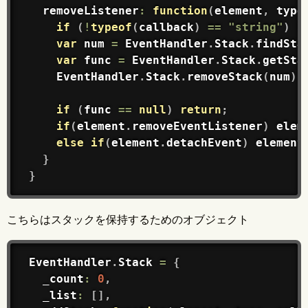
removeListener
:
function
(
element
,
 type
if
(
!
typeof
(
callback
)
==
"string"
)
r
var
 num 
=
EventHandler
.
Stack
.
findSta
var
 func 
=
EventHandler
.
Stack
.
getSta
EventHandler
.
Stack
.
removeStack
(
num
)
;
if
(
func 
==
null
)
return
;
if
(
element
.
removeEventListener
)
 elem
else
if
(
element
.
detachEvent
)
 element
}
}
こちらはスタックを保持するためのオブジェクト
EventHandler
.
Stack
=
{
  _count
:
0
,
  _list
:
[
]
,