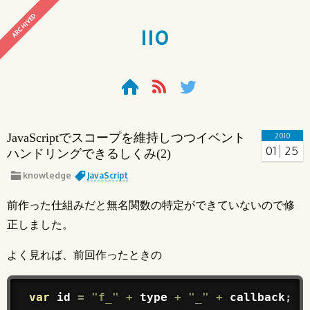
ARCHIVED
110
JavaScriptでスコープを維持しつつイベント
2010
01
25
ハンドリングできるしくみ(2)
knowledge
JavaScript
前作った仕組みだと無名関数の特定ができていないので修
正しました。
よく見れば、前回作ったときの
var
 id 
=
"f_"
+
 type 
+
"_"
+
 callback
;