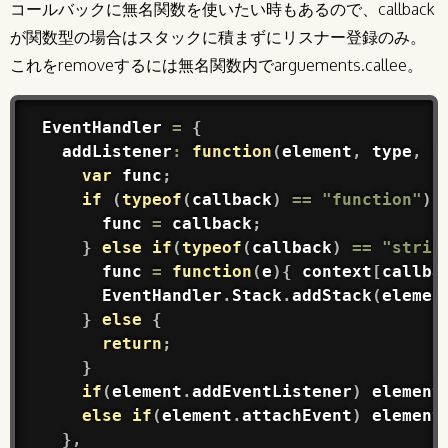
コールバックに無名関数を使いたい時もあるので、callback
が関数型の場合はスタックに積まずにリスナー登録のみ。
これをremoveするには無名関数内でarguements.callee。
EventHandler
=
{
addListener
:
function
(
element
,
 type
,
 c
var
 func
;
if
(
typeof
(
callback
)
==
"function"
)
      func 
=
 callback
;
}
else
if
(
typeof
(
callback
)
==
"strin
func
=
function
(
e
)
{
 context
[
callba
EventHandler
.
Stack
.
addStack
(
elemen
}
else
{
return
;
}
if
(
element
.
addEventListener
)
 element
else
if
(
element
.
attachEvent
)
 element
}
,