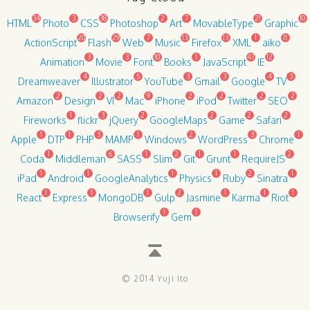
34
3
38
2
7
21
10
HTML
Photo
CSS
Photoshop
Art
MovableType
Graphic
20
29
7
13
13
1
11
ActionScript
Flash
Web
Music
Firefox
XML
aiko
3
3
10
1
47
12
Animation
Movie
Font
Books
JavaScript
IE
4
5
3
3
4
3
Dreamweaver
Illustrator
YouTube
Gmail
Google
TV
2
2
2
9
2
2
2
2
Amazon
Design
VI
Mac
iPhone
iPod
Twitter
SEO
1
3
2
2
2
2
Fireworks
flickr
jQuery
GoogleMaps
Game
Safari
1
1
3
1
2
3
1
Apple
DTP
PHP
MAMP
Windows
WordPress
Chrome
1
6
1
2
1
1
2
Coda
Middleman
SASS
Slim
Git
Grunt
RequireJS
1
1
1
1
2
1
iPad
Android
GoogleAnalytics
Physics
Ruby
Sinatra
1
1
1
2
1
1
1
React
Express
MongoDB
Gulp
Jasmine
Karma
Riot
1
1
Browserify
Gem
© 2014 Yuji Ito