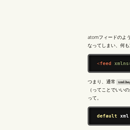
atomフィードのよ
なってしまい、何も
<
feed
xmlns
つまり、通常
xml.ho
（ってことでいいの
って。
default
 xml