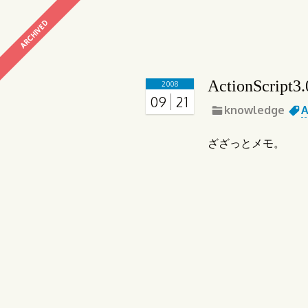
ARCHIVED
ActionScr
2008
09
21
knowledge
A
ざざっとメモ。