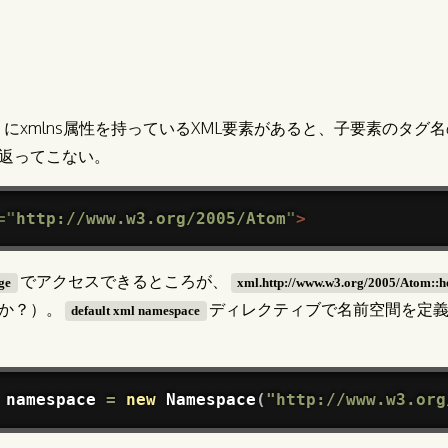
うにxmlns属性を持っているXML要素があると、子要素のタグ
返ってこない。
=
"
http://www.w3.org/2005/Atom
"
>
でアクセスできるところが、
ge
xml.http://www.w3.org/2005/Atom::h
か？）。
ディレクティブで名前空間を定
default xml namespace
 namespace 
=
new
Namespace
(
"http://www.w3.org