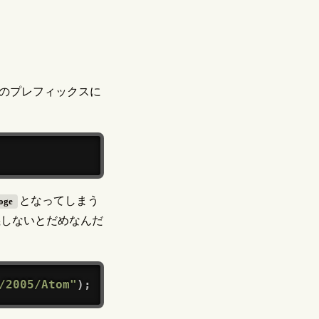
名のプレフィックスに
となってしまう
oge
義しないとだめなんだ
/2005/Atom"
)
;