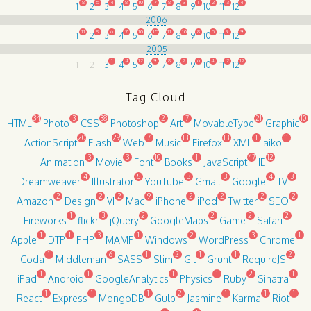
8
5
4
8
10
7
8
3
1
2
3
4
1
2
3
4
5
6
7
8
9
10
11
12
2006
11
8
6
7
10
15
11
10
8
5
9
9
1
2
3
4
5
6
7
8
9
10
11
12
2005
1
4
12
9
8
2
6
4
2
12
1
2
3
4
5
6
7
8
9
10
11
12
Tag Cloud
34
3
38
2
7
21
10
HTML
Photo
CSS
Photoshop
Art
MovableType
Graphic
20
29
7
13
13
1
11
ActionScript
Flash
Web
Music
Firefox
XML
aiko
3
3
10
1
47
12
Animation
Movie
Font
Books
JavaScript
IE
4
5
3
3
4
3
Dreamweaver
Illustrator
YouTube
Gmail
Google
TV
2
2
2
9
2
2
2
2
Amazon
Design
VI
Mac
iPhone
iPod
Twitter
SEO
1
3
2
2
2
2
Fireworks
flickr
jQuery
GoogleMaps
Game
Safari
1
1
3
1
2
3
1
Apple
DTP
PHP
MAMP
Windows
WordPress
Chrome
1
6
1
2
1
1
2
Coda
Middleman
SASS
Slim
Git
Grunt
RequireJS
1
1
1
1
2
1
iPad
Android
GoogleAnalytics
Physics
Ruby
Sinatra
1
1
1
2
1
1
1
React
Express
MongoDB
Gulp
Jasmine
Karma
Riot